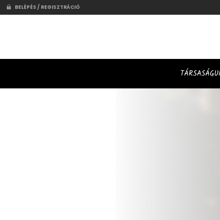
BELÉPÉS / REGISZTRÁCIÓ
Mamámtól Tanultam Palace Bistro
TÁRSASÁGU
RÉSZLETEK
Mátyás Market