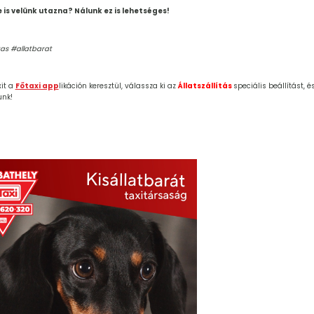
is velünk utazna? Nálunk ez is lehetséges!
itas #allatbarat
it a 
Főtaxi app
likáción keresztül, válassza ki az 
Állatszállítás 
speciális beállítást, é
unk!