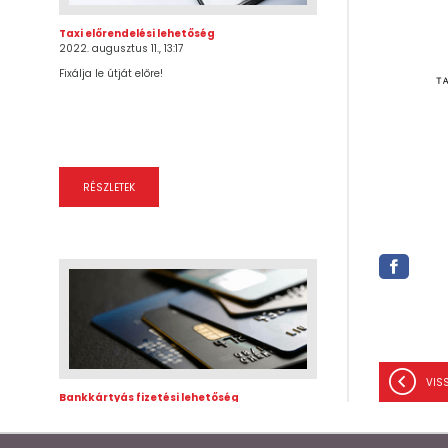
Taxi előrendelési lehetőség
2022. augusztus 11., 13:17
Fixálja le útját előre!
RÉSZLETEK
VIS
Bankkártyás fizetési lehetőség
2021. január 01., 00:00
Fizessen úgy, ahogy Önnek kényelmes!