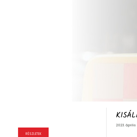
HÍREK, PROMÓCIÓK
Kisállatbarát taxitársaság
2023. július 22., 09:17
Együttmőködés a Fekete Istán Állatvédő
Egyesülettel
KISÁL
2023. április 0
RÉSZLETEK