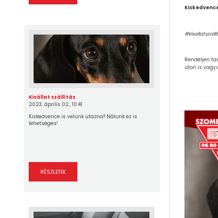
Kiskedvence 
#kisallatszall
Rendeljen tax
úton is vagy
Kisállat szállítás
2023. április 02., 10:41
Kiskedvence is velünk utazna? Nálunk ez is
lehetséges!
RÉSZLETEK